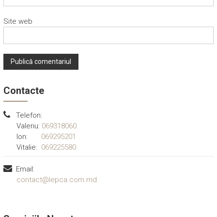
Site web
Contacte
Telefon:
Valeriu:
069318060
Ion:
069295201
Vitalie:
069225580
Email:
contact@lepca.com.md