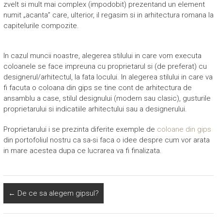
zvelt si mult mai complex (impodobit) prezentand un element
numit „acanta” care, ulterior, il regasim si in arhitectura romana la
capitelurile compozite.
In cazul muncii noastre, alegerea stilului in care vom executa
coloanele se face impreuna cu proprietarul si (de preferat) cu
designerul/arhitectul, la fata locului. In alegerea stilului in care va
fi facuta o coloana din gips se tine cont de arhitectura de
ansamblu a case, stilul designului (modern sau clasic), gusturile
proprietarului si indicatiile arhitectului sau a designerului.
Proprietarului i se prezinta diferite exemple de
coloane din gips
din portofoliul nostru ca sa-si faca o idee despre cum vor arata
in mare acestea dupa ce lucrarea va fi finalizata.
←
De ce sa alegem gipsul?