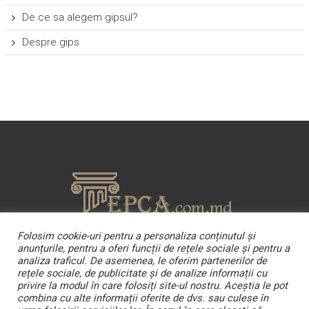
De ce sa alegem gipsul?
Despre gips
Folosim cookie-uri pentru a personaliza conținutul și
Copyright © 2026
Lucrari din gips – Lepca.com.md
. Site dezvoltat de
anunțurile, pentru a oferi funcții de rețele sociale și pentru a
Moutardi
"adi"
analiza traficul. De asemenea, le oferim partenerilor de
rețele sociale, de publicitate și de analize informații cu
privire la modul în care folosiți site-ul nostru. Aceștia le pot
combina cu alte informații oferite de dvs. sau culese în