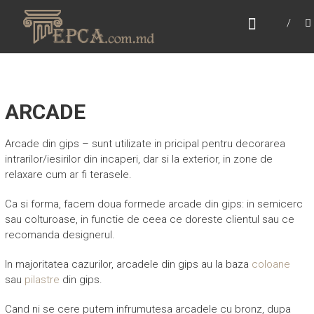
Skip
LUCRARI DIN GIPS –
to
LEPCA.COM.MD
content
Decoratiuni interioare si exterioare din Gips!
ARCADE
Arcade din gips – sunt utilizate in pricipal pentru decorarea
intrarilor/iesirilor din incaperi, dar si la exterior, in zone de
relaxare cum ar fi terasele.
Ca si forma, facem doua formede arcade din gips: in semicerc
sau colturoase, in functie de ceea ce doreste clientul sau ce
recomanda designerul.
In majoritatea cazurilor, arcadele din gips au la baza
coloane
sau
pilastre
din gips.
Cand ni se cere putem infrumutesa arcadele cu bronz, dupa