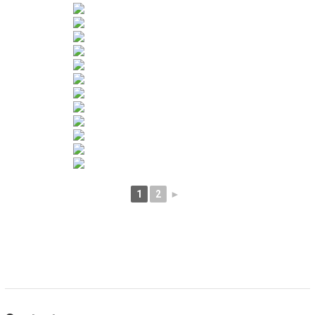
1
2
►