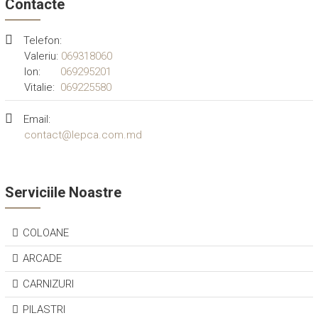
Contacte
Telefon:
Valeriu:
069318060
Ion:
069295201
Vitalie:
069225580
Email:
contact@lepca.com.md
Serviciile Noastre
COLOANE
ARCADE
CARNIZURI
PILASTRI